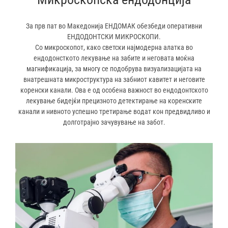
За прв пат во Македонија ЕНДОМАК обезбеди оперативни
ЕНДОДОНТСКИ МИКРОСКОПИ.
Со микроскопот, како светски најмодерна алатка во
ендодонсткото лекување на забите и неговата моќна
магнификација, за многу се подобрува визуализацијата на
внатрешната микроструктура на забниот кавитет и неговите
коренски канали. Ова е од особена важност во ендодонтското
лекување бидејќи прецизното детектирање на коренските
канали и нивното успешно третирање водат кон предвидливо и
долготрајно зачувување на забот.