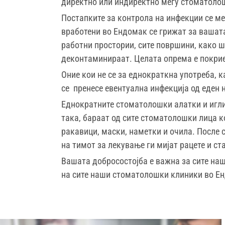
директно или индиректно меѓу стоматолош
Постапките за контрола на инфекции се ме
вработени во Ендомак се грижат за вашата
работни простории, сите површини, како ш
деконтаминираат. Целата опрема е покриен
Оние кои не се за еднократкна употреба, 
се пренесе евентуална инфекција од еден н
Еднократните стоматолошки алатки и игли 
така, бараат од сите стоматолошки лица к
ракавици, маски, наметки и очила. После 
на тимот за лекување ги мијат рацете и ст
Вашата добросостојба е важна за сите на
на сите наши стоматолошки клиники во Е