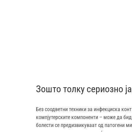
Зошто толку сериозно ј
Без соодветни техники за инфекциска конт
компјутерските компоненти – може да бида
болести се предизвикуваат од патогени ми