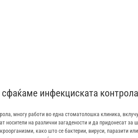
а сфаќаме инфекциската контрол
рола, многу работи во една стоматолошка клиника, вклучув
т носители на различни загадености и да придонесат за ш
кроорганизми, како што се бактерии, вируси, паразити или