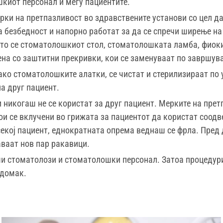
киот персонал и меѓу пациентите.
рки на претпазливост во здравствените установи со цел да
 безбедност и напорно работат за да се спречи ширење на
то се стоматолошкиот стол, стоматолошката ламба, фиокит
а со заштитни прекривки, кои се заменуваат по завршувањ
како стоматолошките алатки, се чистат и стерилизираат по 
а друг пациент.
никогаш не се користат за друг пациент. Мерките на прет
ои се вклучени во грижата за пациентот да користат соодв
секој пациент, еднократната опрема веднаш се фрла. Пред 
аваат нов пар ракавици.
ши стоматолози и стоматолошки персонал. Затоа процедури
ндомак.